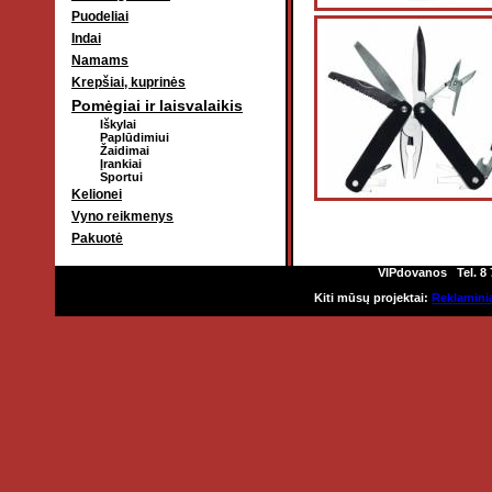
Puodeliai
Indai
Namams
Krepšiai, kuprinės
Pomėgiai ir laisvalaikis
Iškylai
Paplūdimiui
Žaidimai
Įrankiai
Sportui
Kelionei
Vyno reikmenys
Pakuotė
VIPdovanos Tel. 8 70
Kiti mūsų projektai:
Reklaminia